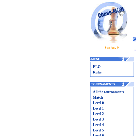
Sun Aug 9
.
MENU
.
ELO
.
Rules
.
TOURNAMENTS
.
All the tournaments
.
Match
.
Level 0
.
Level 1
.
Level 2
.
Level 3
.
Level 4
.
Level 5
.
Level 6