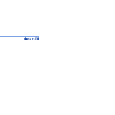
chess-m@il