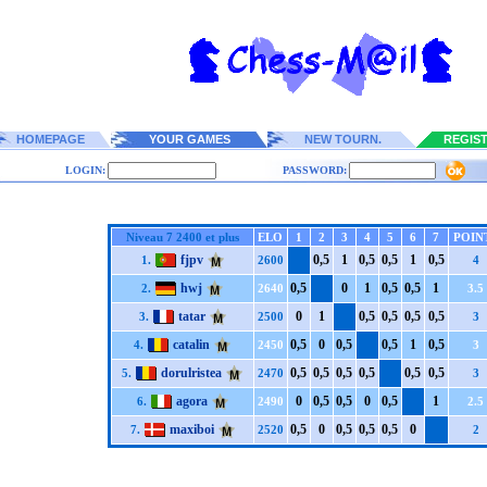
HOMEPAGE
YOUR GAMES
NEW TOURN.
REGIS
LOGIN:
PASSWORD:
Niveau 7 2400 et plus
ELO
1
2
3
4
5
6
7
POIN
fjpv
0,5
1
0,5
0,5
1
0,5
1.
2600
4
hwj
0,5
0
1
0,5
0,5
1
2.
2640
3.5
tatar
0
1
0,5
0,5
0,5
0,5
3.
2500
3
catalin
0,5
0
0,5
0,5
1
0,5
4.
2450
3
dorulristea
0,5
0,5
0,5
0,5
0,5
0,5
5.
2470
3
agora
0
0,5
0,5
0
0,5
1
6.
2490
2.5
maxiboi
0,5
0
0,5
0,5
0,5
0
7.
2520
2