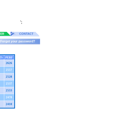
';
TER
CONTACT
Forgot your password?
TS
PERF
2626
2557
2528
2537
2533
2478
2410