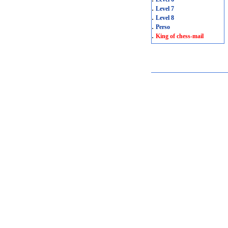
.
Level 7
.
Level 8
.
Perso
.
King of chess-mail