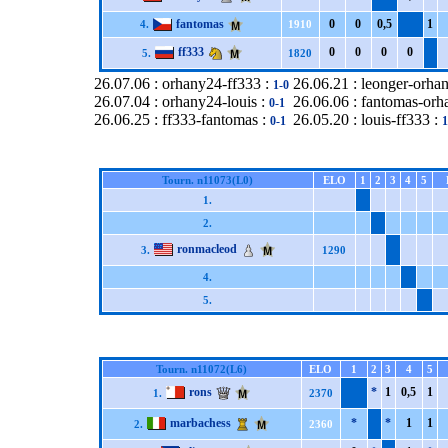
fantomas
0
0
0,5
1
4.
1910
ff333
0
0
0
0
5.
1820
26.07.06 : orhany24-ff333 :
26.06.21 : leonger-orha
1-0
26.07.04 : orhany24-louis :
26.06.06 : fantomas-orh
0-1
26.06.25 : ff333-fantomas :
26.05.20 : louis-ff333 :
0-1
1
Tourn. n11073(L0)
ELO
1
2
3
4
5
1.
2.
ronmacleod
3.
1290
4.
5.
Tourn. n11072(L6)
ELO
1
2
3
4
5
rons
*
1
0,5
1
1.
2370
marbachess
*
*
1
1
2.
2360