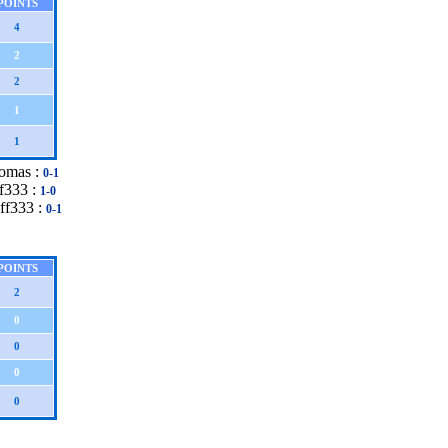
POINTS
4
2
2
1
1
tomas :
0-1
ff333 :
1-0
ff333 :
0-1
POINTS
2
0
0
0
0