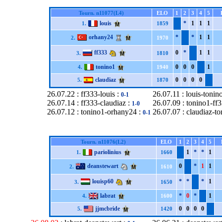
Tourn. n11077(L4)
ELO
1
2
3
4
5
louis
*
1
1
1
1.
1859
orhany24
*
*
1
1
2.
1970
ff333
0
*
1
1
3.
1810
tonino1
0
0
0
1
4.
1940
claudiaz
0
0
0
0
5.
1870
26.07.22 : ff333-louis :
26.07.11 : louis-tonin
0-1
26.07.14 : ff333-claudiaz :
26.07.09 : tonino1-ff
1-0
26.07.12 : tonino1-orhany24 :
26.07.07 : claudiaz-to
0-1
Tourn. n11076(L2)
ELO
1
2
3
4
5
pariolinius
1
*
*
1
1.
1660
deanstewart
0
*
1
1
2.
1610
louisp60
*
*
*
1
3.
1650
labrat
*
0
*
1
4.
1600
jjmcbride
0
0
0
0
5.
1420