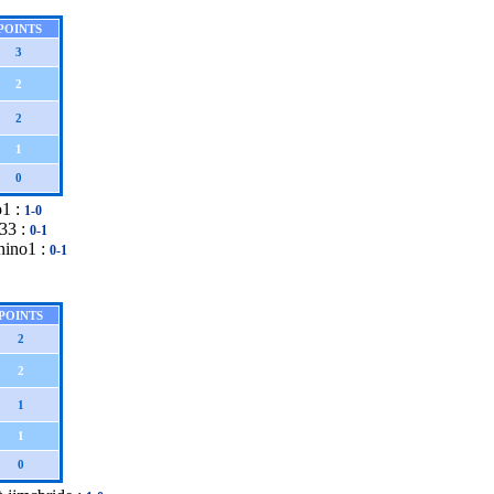
POINTS
3
2
2
1
0
o1 :
1-0
333 :
0-1
nino1 :
0-1
POINTS
2
2
1
1
0