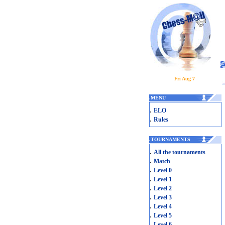
Fri Aug 7
.
MENU
.
ELO
.
Rules
.
TOURNAMENTS
.
All the tournaments
.
Match
.
Level 0
.
Level 1
.
Level 2
.
Level 3
.
Level 4
.
Level 5
.
Level 6