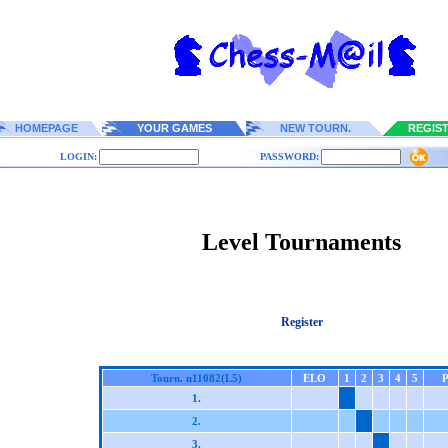
HOMEPAGE
YOUR GAMES
NEW TOURN.
REGIS
LOGIN:
PASSWORD:
Level Tournaments
Register
Tourn. n11082(L5)
ELO
1
2
3
4
5
1.
2.
3.