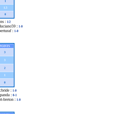
1
1.5
0
ons :
1/2
luciano59 :
1-0
erturaf :
1-0
POINTS
3
3
2
1
0
cbride :
1-0
opanda :
0-1
rt-breton :
1-0