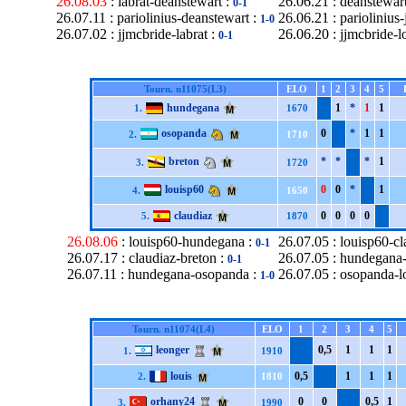
26.08.03
: labrat-deanstewart :
26.06.21 : deanstewar
0-1
26.07.11 : pariolinius-deanstewart :
26.06.21 : pariolinius
1-0
26.07.02 : jjmcbride-labrat :
26.06.20 : jjmcbride-l
0-1
Tourn. n11075(L3)
ELO
1
2
3
4
5
hundegana
1
*
1
1
1.
1670
osopanda
0
*
1
1
2.
1710
breton
*
*
*
1
3.
1720
louisp60
0
0
*
1
4.
1650
claudiaz
0
0
0
0
5.
1870
26.08.06
: louisp60-hundegana :
26.07.05 : louisp60-cl
0-1
26.07.17 : claudiaz-breton :
26.07.05 : hundegana-
0-1
26.07.11 : hundegana-osopanda :
26.07.05 : osopanda-l
1-0
Tourn. n11074(L4)
ELO
1
2
3
4
5
leonger
0,5
1
1
1
1.
1910
louis
0,5
1
1
1
2.
1810
orhany24
0
0
0,5
1
3.
1990