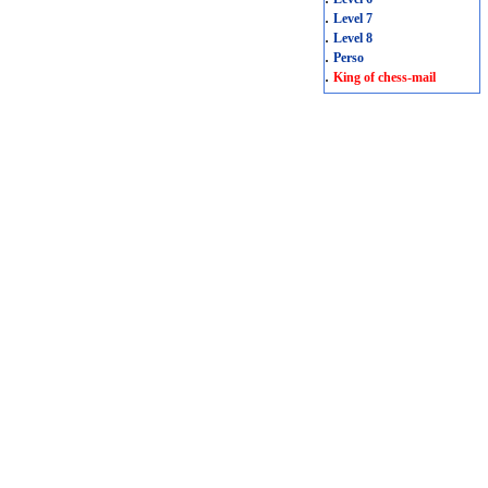
.
Level 7
.
Level 8
.
Perso
.
King of chess-mail