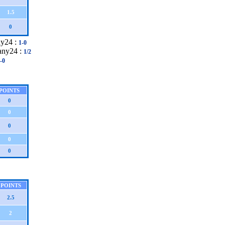
1.5
0
ny24 :
1-0
any24 :
1/2
-0
POINTS
0
0
0
0
0
POINTS
2.5
2