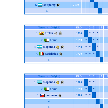
obisporey
4.
2100
5.
Tourn. n11081(L3)
ELO
1
2
3
4
5
breton
*
*
*
1.
1720
belaid
*
*
*
2.
1799
osopanda
*
*
*
3.
1790
pariolinius
*
*
*
4.
1720
5.
Tourn. n11080(L4)
ELO
1
2
3
4
5
osopanda
*
*
1.
1800
belaid
*
*
2.
1799
fantomas
*
*
3.
1900
4.
5.