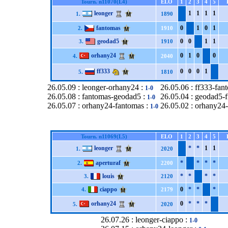
Tourn. n11070(L4)
ELO
1
2
3
4
5
leonger
1
1
1
1
1.
1890
fantomas
0
1
0
1
2.
1910
geodad5
0
0
1
1
3.
1910
orhany24
0
1
0
0
4.
2040
ff333
0
0
0
1
5.
1810
26.05.09 : leonger-orhany24 :
26.05.06 : ff333-fan
1-0
26.05.08 : fantomas-geodad5 :
26.05.04 : geodad5-
1-0
26.05.07 : orhany24-fantomas :
26.05.02 : orhany24-
1-0
Tourn. n11069(L5)
ELO
1
2
3
4
5
leonger
*
*
1
1
1.
2020
aperturaf
*
*
*
*
2.
2200
louis
*
*
*
*
3.
2120
ciappo
0
*
*
*
4.
2179
orhany24
0
*
*
*
5.
2020
26.07.26 : leonger-ciappo :
1-0