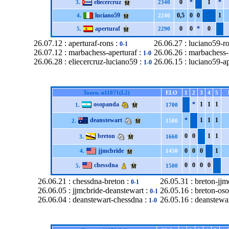
eliecercruz
0
*
1
*
3.
2340
luciano59
0,5
0
0
1
4.
2240
aperturaf
0
0
*
0
5.
2290
26.07.12 : aperturaf-rons :
26.06.27 : luciano59-r
0-1
26.07.12 : marbachess-aperturaf :
26.06.26 : marbachess-
1-0
26.06.28 : eliecercruz-luciano59 :
26.06.15 : luciano59-ap
1-0
Tourn. n11071(L2)
ELO
1
2
3
4
5
osopanda
*
1
1
1
1.
1700
deanstewart
*
1
1
1
2.
1580
breton
0
0
1
1
3.
1660
jjmcbride
0
0
0
1
4.
1450
chessdna
0
0
0
0
5.
1500
26.06.21 : chessdna-breton :
26.05.31 : breton-jjm
0-1
26.06.05 : jjmcbride-deanstewart :
26.05.16 : breton-os
0-1
26.06.04 : deanstewart-chessdna :
26.05.16 : deanstewa
1-0