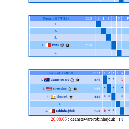
Tourn. n11079(L6)
ELO
1
2
3
4
5
P
1.
2.
3.
rons
4.
2350
5.
Tourn. n11078(L2)
ELO
1
2
3
4
5
deanstewart
*
*
1
1.
1630
chessdna
*
*
*
2.
1430
dussek
*
*
*
3.
1610
4.
robinhajduk
0
*
*
5.
1529
26.08.05
: deanstewart-robinhajduk :
1-0