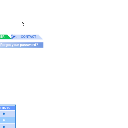
';
TER
CONTACT
Forgot your password?
POINTS
0
0
0