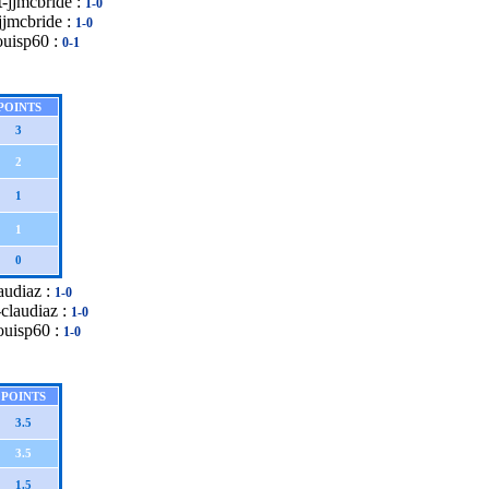
t-jjmcbride :
1-0
-jjmcbride :
1-0
ouisp60 :
0-1
POINTS
3
2
1
1
0
audiaz :
1-0
claudiaz :
1-0
ouisp60 :
1-0
POINTS
3.5
3.5
1.5