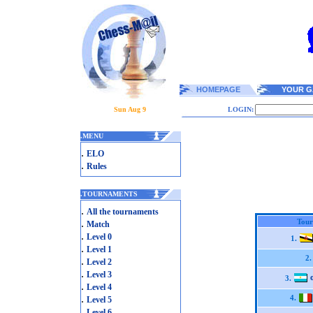
HOMEPAGE
YOUR G
Sun Aug 9
LOGIN:
.
MENU
.
ELO
.
Rules
.
TOURNAMENTS
.
All the tournaments
.
Tour
Match
.
Level 0
1.
.
Level 1
2.
.
Level 2
.
Level 3
3.
.
Level 4
.
4.
Level 5
.
Level 6