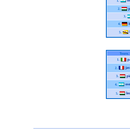
o
1.
p
2.
3.
4.
5.
Tourn.
p
1.
ja
2.
pi
3.
os
4.
lo
5.