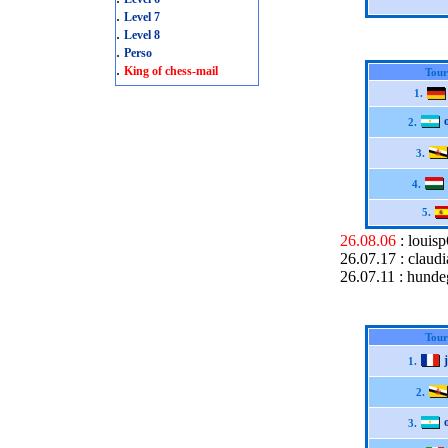
.
Level 7
.
Level 8
.
Perso
.
King of chess-mail
Tour
1.
2.
3.
4.
5.
26.08.06
: louis
26.07.17 : claudi
26.07.11 : hund
Tour
1.
2.
3.