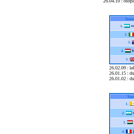
26.04.10 : oso
Tourn
o
1.
2.
3.
l
4.
5.
26.02.09 : la
26.01.15 : du
26.01.02 : d
Tour
1.
2.
3.
4.