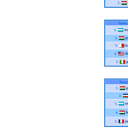
5.
Tourn.
os
1.
p
2.
k
3.
ch
4.
p
5.
Tourn
p
1.
2.
o
3.
l
4.
j
5.