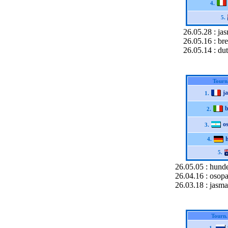
4.
5.
26.05.28 : jas
26.05.16 : br
26.05.14 : du
Tourn
j
1.
b
2.
o
3.
4.
5.
26.05.05 : hund
26.04.16 : osop
26.03.18 : jasm
Tourn.