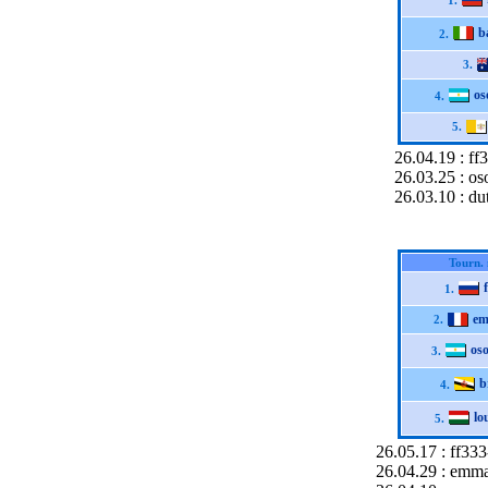
1.
b
2.
3.
os
4.
5.
26.04.19 : ff
26.03.25 : o
26.03.10 : du
Tourn.
1.
em
2.
os
3.
b
4.
lo
5.
26.05.17 : ff33
26.04.29 : emma