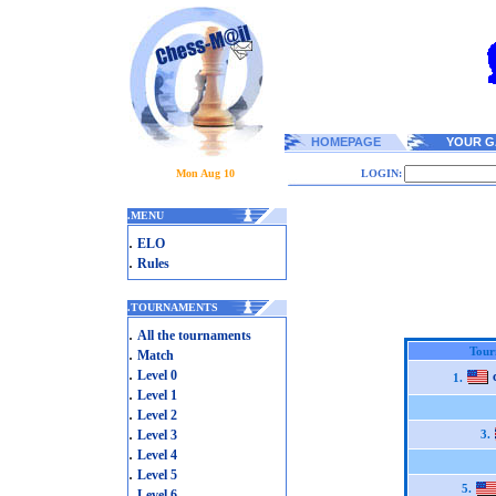
HOMEPAGE
YOUR G
Mon Aug 10
LOGIN:
.
MENU
.
ELO
.
Rules
.
TOURNAMENTS
.
All the tournaments
.
Tour
Match
.
Level 0
1.
.
Level 1
.
Level 2
.
Level 3
3.
.
Level 4
.
Level 5
5.
.
Level 6