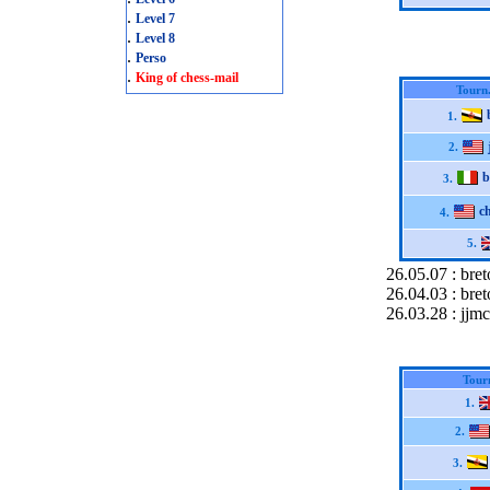
.
Level 7
.
Level 8
.
Perso
.
King of chess-mail
Tourn
1.
2.
b
3.
c
4.
5.
26.05.07 : bret
26.04.03 : bre
26.03.28 : jjm
Tour
1.
2.
3.