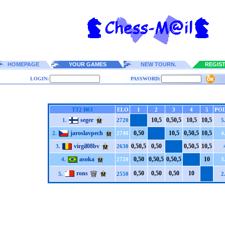
HOMEPAGE
YOUR GAMES
NEW TOURN.
REGIS
LOGIN:
PASSWORD:
TT2 B03
ELO
1
2
3
4
5
POI
seger
1
0,5
0,5
0,5
1
0,5
1
0,5
1.
2720
5
jaroslavpech
0,5
0
1
0,5
0,5
0,5
1
0,5
2.
2740
4
virgil08bv
0,5
0,5
0,5
0
0,5
0,5
1
0,5
3.
2630
asoka
0,5
0
0,5
0,5
0,5
0,5
1
0
4.
2720
3
rons
0,5
0
0,5
0
0,5
0
1
0
5.
2550
2