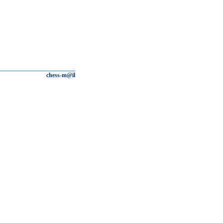
chess-m@il