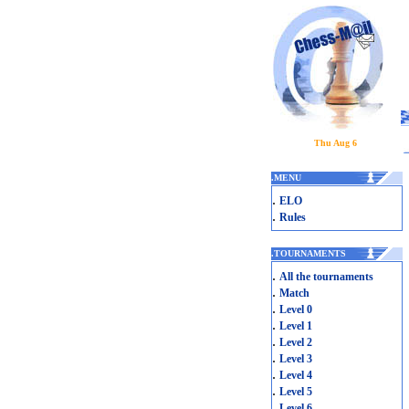
Thu Aug 6
.
MENU
.
ELO
.
Rules
.
TOURNAMENTS
.
All the tournaments
.
Match
.
Level 0
.
Level 1
.
Level 2
.
Level 3
.
Level 4
.
Level 5
.
Level 6