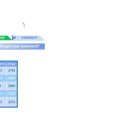
';
TER
CONTACT
Forgot your password?
NTS
PERF
.5
2791
.5
2693
4
2683
.5
2622
.5
2572