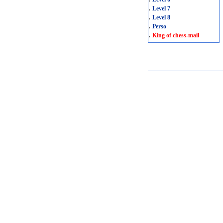
.
Level 7
.
Level 8
.
Perso
.
King of chess-mail