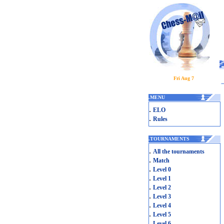
Fri Aug 7
.
MENU
.
ELO
.
Rules
.
TOURNAMENTS
.
All the tournaments
.
Match
.
Level 0
.
Level 1
.
Level 2
.
Level 3
.
Level 4
.
Level 5
.
Level 6