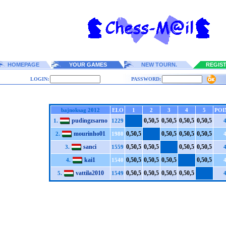
HOMEPAGE
YOUR GAMES
NEW TOURN.
REGIS
LOGIN:
PASSWORD:
bajnoksag 2012
ELO
1
2
3
4
5
POI
pudingzsarno
0,5
0,5
0,5
0,5
0,5
0,5
0,5
0,5
1.
1229
mourinho01
0,5
0,5
0,5
0,5
0,5
0,5
0,5
0,5
2.
1980
sanci
0,5
0,5
0,5
0,5
0,5
0,5
0,5
0,5
3.
1559
kai1
0,5
0,5
0,5
0,5
0,5
0,5
0,5
0,5
4.
1540
vattila2010
0,5
0,5
0,5
0,5
0,5
0,5
0,5
0,5
5.
1549