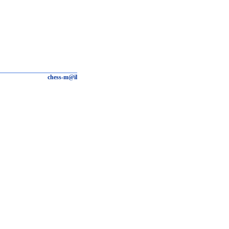
chess-m@il