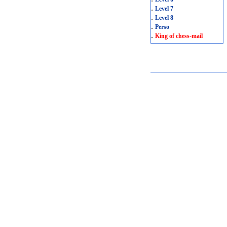
.
Level 7
.
Level 8
.
Perso
.
King of chess-mail