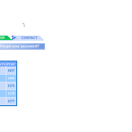
';
TER
CONTACT
Forgot your password?
NTS
PERF
4
1657
4
1469
4
1575
4
1579
4
1577