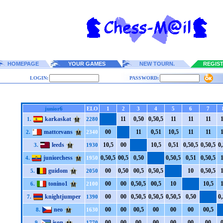
HOMEPAGE
YOUR GAMES
NEW TOURN.
REGIS
LOGIN:
PASSWORD:
junior6
ELO
1
2
3
4
5
6
7
karkaskat
1
1
0,5
0
0,5
0,5
1
1
1
1
1
1
1
1.
2280
mattcevans
0
0
1
1
0,5
1
1
0,5
1
1
1
1
1
2.
2340
leeds
1
0,5
0
0
1
0,5
0,5
1
0,5
0,5
0,5
0,5
0,
3.
1930
juniorchess
0,5
0,5
0
0,5
0,5
0
0,5
0,5
0,5
1
0,5
0,5
1
4.
1950
guidom
0
0
0,5
0
0
0,5
0,5
0,5
1
0
0,5
0,5
1
5.
2050
tonino1
0
0
0
0
0,5
0,5
0
0,5
1
0
1
0,5
1
6.
2100
knightjumper
0
0
0
0
0,5
0,5
0,5
0,5
0,5
0,5
0,5
0
0,
7.
1390
neo
0
0
0
0
0
0,5
0
0
0
0
0
0
0
0,5
8.
1630
ison
0
0
0
0
0
0
0
0
0
0
0
0
0
0
9.
1770