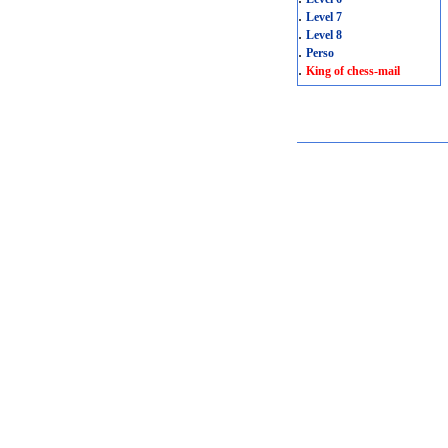
.
Level 7
.
Level 8
.
Perso
.
King of chess-mail