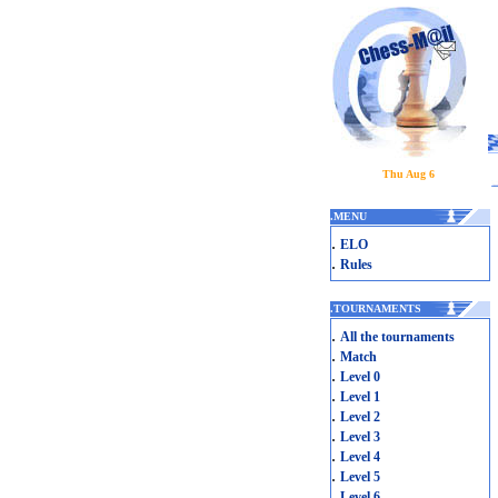
Thu Aug 6
.
MENU
.
ELO
.
Rules
.
TOURNAMENTS
.
All the tournaments
.
Match
.
Level 0
.
Level 1
.
Level 2
.
Level 3
.
Level 4
.
Level 5
.
Level 6