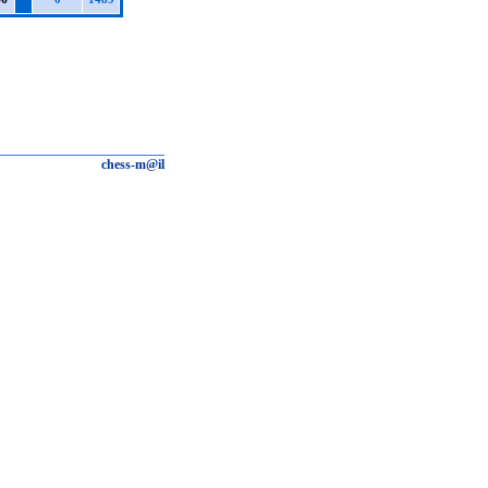
chess-m@il