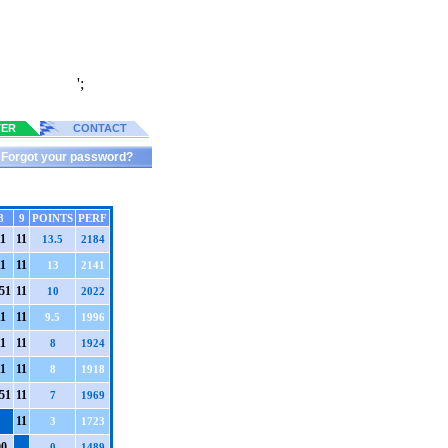
';
TER
CONTACT
Forgot your password?
8
9
POINTS
PERF
1
1
1
13.5
2184
1
1
1
13
2141
5
1
1
1
10
2022
1
1
1
9.5
1996
1
1
1
8
1924
1
1
1
8
1918
5
1
1
1
7
1969
1
1
3
1723
0
0
0
1489