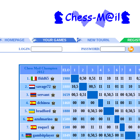
HOMEPAGE
YOUR GAMES
NEW TOURN.
REGIS
LOGIN:
PASSWORD:
Chess Mail Champion
ELO
1
2
3
4
5
6
7
8
2012
ffdd65
0,5
0
0,5
1
1
1
1
0
1
1
1
1
1
1
0,
1.
1980
savage72
1
0,5
0
0,5
1
1
1
1
0
1
1
1
1
0
1
2.
1880
servant
0
0,5
0,5
1
1
1
0,5
0,5
1
1
0
0
0,5
0,5
1
3.
1659
dchinea
0
0
0
0
0
0
1
1
1
1
0
0
1
1
1
4.
1460
bradford
1
0
0
0
0,5
0,5
0
0
0
0
1
1
0,5
0,5
1
5.
1880
azulmarino
0
0
0
1
0
0
0
0
1
1
0
0
1
1
1
6.
1500
roque1
0
0
0
0
1
1
1
1
0
0
1
1
0
0
0
7.
1500
gambitplayer
0
0
1
0
0,5
0,5
0
0
0,5
0,5
0
0
1
1
1
8.
1849