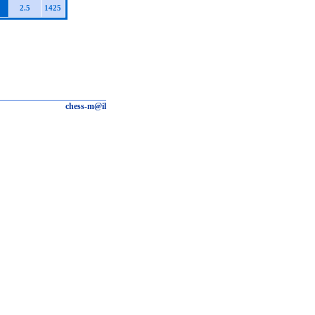
2.5
1425
chess-m@il