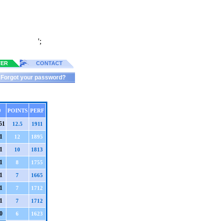
';
TER
CONTACT
Forgot your password?
9
POINTS
PERF
5
1
12.5
1911
1
12
1895
1
10
1813
1
8
1755
1
7
1665
1
7
1712
1
7
1712
0
6
1623