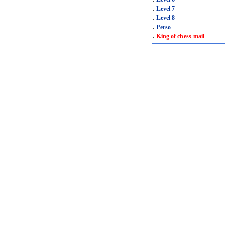
.
Level 7
.
Level 8
.
Perso
.
King of chess-mail