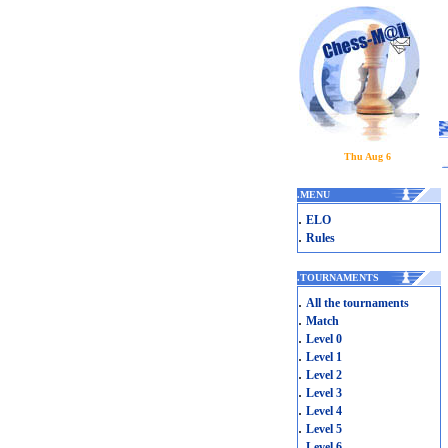
Thu Aug 6
.
MENU
.
ELO
.
Rules
.
TOURNAMENTS
.
All the tournaments
.
Match
.
Level 0
.
Level 1
.
Level 2
.
Level 3
.
Level 4
.
Level 5
.
Level 6