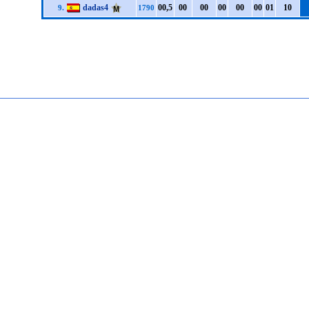
dadas4
0
0,5
0
0
0
0
0
0
0
0
0
0
0
1
1
0
9.
1790