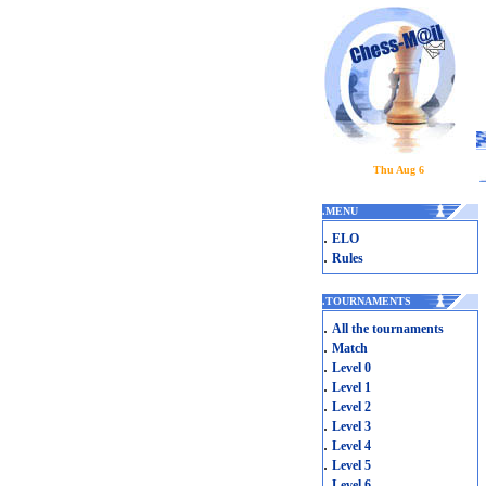
Thu Aug 6
.
MENU
.
ELO
.
Rules
.
TOURNAMENTS
.
All the tournaments
.
Match
.
Level 0
.
Level 1
.
Level 2
.
Level 3
.
Level 4
.
Level 5
.
Level 6