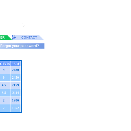
';
TER
CONTACT
Forgot your password?
OINTS
PERF
9
2480
9
2450
4.5
2159
3.5
2114
2
1986
2
1952