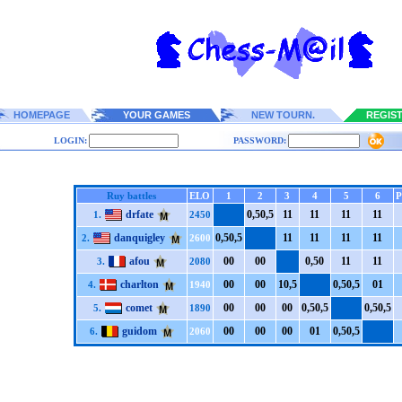
HOMEPAGE
YOUR GAMES
NEW TOURN.
REGIS
LOGIN:
PASSWORD:
Ruy battles
ELO
1
2
3
4
5
6
P
drfate
0,5
0,5
1
1
1
1
1
1
1
1
1.
2450
danquigley
0,5
0,5
1
1
1
1
1
1
1
1
2.
2600
afou
0
0
0
0
0,5
0
1
1
1
1
3.
2080
charlton
0
0
0
0
1
0,5
0,5
0,5
0
1
4.
1940
comet
0
0
0
0
0
0
0,5
0,5
0,5
0,5
5.
1890
guidom
0
0
0
0
0
0
0
1
0,5
0,5
6.
2060