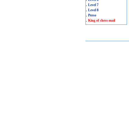
.
Level 7
.
Level 8
.
Perso
.
King of chess-mail