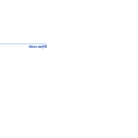
chess-m@il