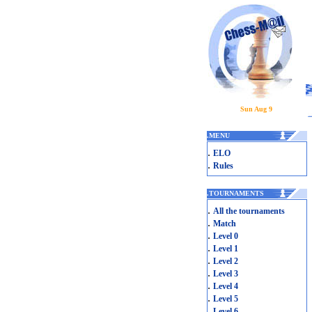
Sun Aug 9
.
MENU
.
ELO
.
Rules
.
TOURNAMENTS
.
All the tournaments
.
Match
.
Level 0
.
Level 1
.
Level 2
.
Level 3
.
Level 4
.
Level 5
.
Level 6