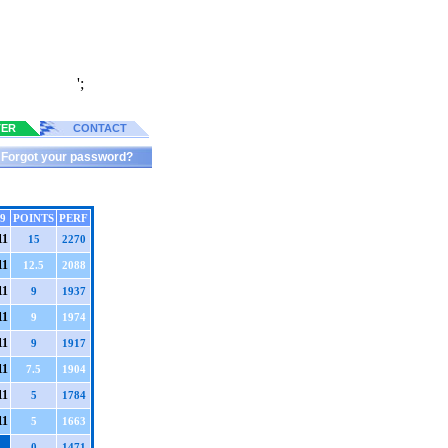
';
TER
CONTACT
Forgot your password?
9
POINTS
PERF
1
1
15
2270
1
1
12.5
2088
1
1
9
1937
1
1
9
1974
1
1
9
1917
1
1
7.5
1904
1
1
5
1784
1
1
5
1663
0
1471