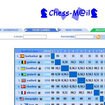
HOMEPAGE
YOUR GAMES
NEW TOURN.
REGIS
LOGIN:
PASSWORD:
bradford chess
ELO
1
2
3
4
5
6
7
8
karkaskat
0
1
1
1
1
1
1
1
1
1
1
1
1
1
1.
2330
guidom
0
1
0,5
0
1
0,5
1
0,5
1
1
1
1
1
1
2.
2050
bradford
0
0
1
0,5
0,5
0,5
0,5
0,5
0,5
0,5
0
0,5
1
1
3.
1790
genius6
0
0
0,5
0
0,5
0,5
0,5
0,5
0,5
0,5
0,5
1
1
1
4.
1490
watford
0
0
0,5
0
0,5
0,5
0,5
0,5
0,5
0,5
0,5
1
1
1
5.
1950
charlton
0
0
0
0
0,5
0,5
0,5
0,5
0,5
0,5
0,5
1
0
1
6.
1630
uliczny2
0
0
0
0
0,5
1
0
0,5
0
0,5
0
0,5
0
0
7.
1660
danquigley
0
0
0
0
0
0
0
0
0
0
0
1
1
1
8.
2630
ison
0
0
0
0
0
0
0
0
0
0
0
0
0
0
0
0
9.
1450