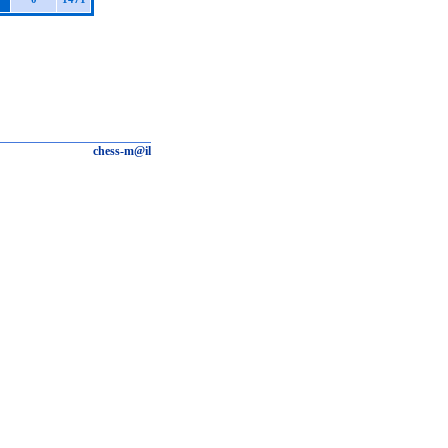
chess-m@il