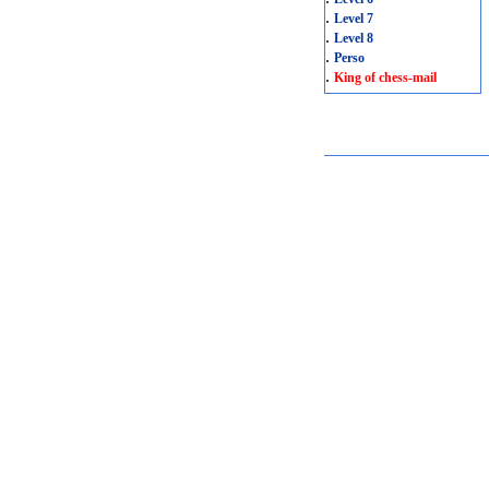
.
Level 7
.
Level 8
.
Perso
.
King of chess-mail